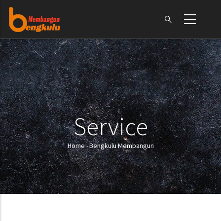
Skip
to
main
content
Service
Home
-
Bengkulu Membangun
Breadcrumb