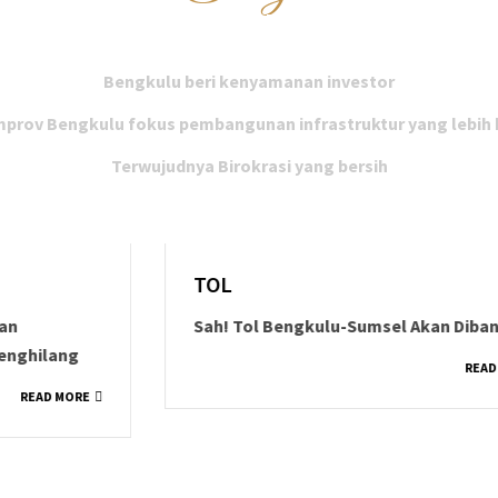
BENGKULU MEMBANGUN
Bengkulu beri kenyamanan investor
prov Bengkulu fokus pembangunan infrastruktur yang lebih 
Terwujudnya Birokrasi yang bersih
TOL
Sah! Tol Bengkulu-Sumsel Akan Dibangun
READ MORE