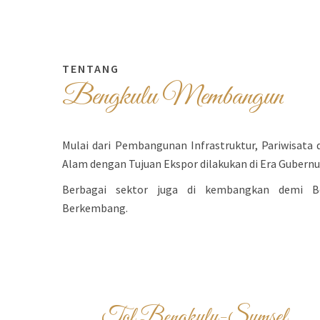
TENTANG
B
e
n
g
k
u
l
u
M
e
m
b
a
n
g
u
n
Mulai dari Pembangunan Infrastruktur, Pariwisata
Alam dengan Tujuan Ekspor dilakukan di Era Gubern
Berbagai sektor juga di kembangkan demi B
Berkembang.
Tol Bengkulu-Sumsel