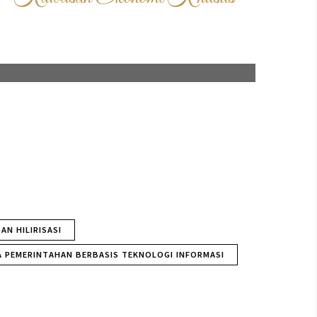
KEK Bengkulu
KLIK DISINI
N HILIRISASI
A PEMERINTAHAN BERBASIS TEKNOLOGI INFORMASI