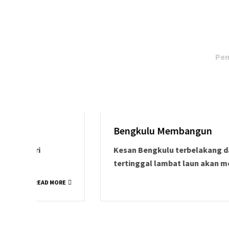
Pem
Bengkulu Membangun
Kesan Bengkulu terbelakang dan
tertinggal lambat laun akan menghilang
MORE
READ MORE