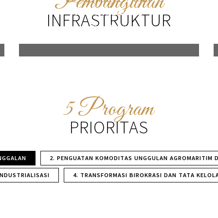
Pembangunan
Pabrik Beton
INFRASTRUKTUR
KLIK DISINI
5 Program
PRIORITAS
INGGALAN
2. PENGUATAN KOMODITAS UNGGULAN AGROMARITIM DA
NDUSTRIALISASI
4. TRANSFORMASI BIROKRASI DAN TATA KELOL