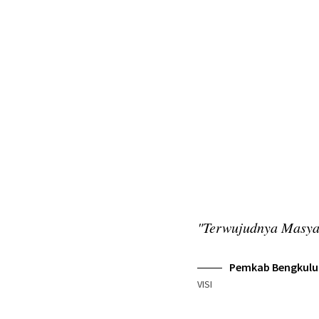
"Terwujudnya Masyarakat Madani Menuju 
Pemkab Bengkulu Selatan
VISI