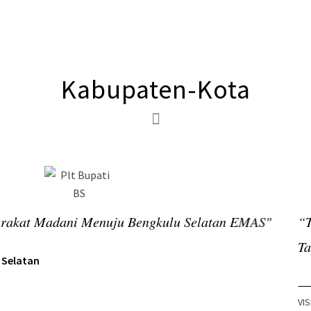
Kabupaten-Kota
Bengkulu Selatan EMAS"
“Terwujudnya Masyarakat
Tahun 2021”
Pemkab Mukomuko
VISI