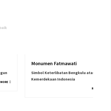
baik
Monumen Fatmawati
KEK
Simbol Keterlibatan Bengkulu atas
Inve
Kemerdekaan Indonesia
Inv
READ MORE