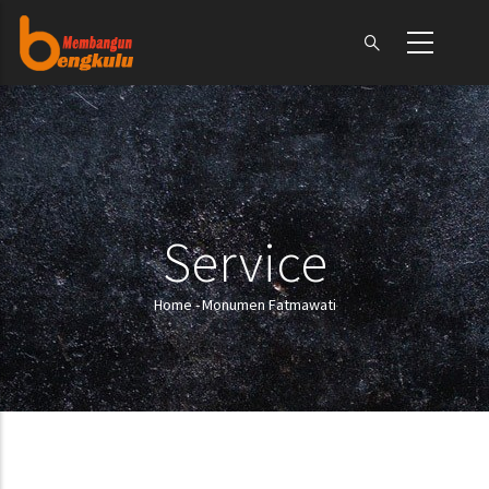
Skip
to
main
content
Service
Home
-
Monumen Fatmawati
Breadcrumb