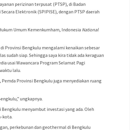
ayanan perizinan terpusat (PTSP), di Badan
 Secara Elektronik (SPIPISE), dengan PTSP daerah
trasi Hukum Umum Kemenkumham, Indonesia
National
i di Provinsi Bengkulu mengalami kenaikan sebesar
elas sudah siap. Sehingga saya kira tidak ada keraguan
edia usai Wawancara Program Selamat Pagi
aktu lalu.
, Pemda Provinsi Bengkulu juga menyediakan ruang
 Bengkulu,” ungkapnya.
si Bengkulu menyambut investasi yang ada. Oleh
-kota.
mbangan, perkebunan dan geothermal di Bengkulu