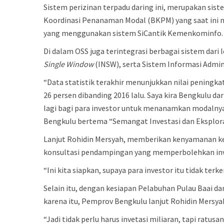
Sistem perizinan terpadu daring ini, merupakan sis
Koordinasi Penanaman Modal (BKPM) yang saat ini m
yang menggunakan sistem SiCantik Kemenkominfo.
Di dalam OSS juga terintegrasi berbagai sistem d
Single Window
(INSW), serta Sistem Informasi Admi
“Data statistik terakhir menunjukkan nilai peningka
26 persen dibanding 2016 lalu. Saya kira Bengkulu dar
lagi bagi para investor untuk menanamkan modalny
Bengkulu bertema “Semangat Investasi dan Eksplora
Lanjut Rohidin Mersyah, memberikan kenyamanan ke
konsultasi pendampingan yang memperbolehkan inv
“Ini kita siapkan, supaya para investor itu tidak te
Selain itu, dengan kesiapan Pelabuhan Pulau Baai d
karena itu, Pemprov Bengkulu lanjut Rohidin Mersy
“Jadi tidak perlu harus invetasi miliaran, tapi ratu