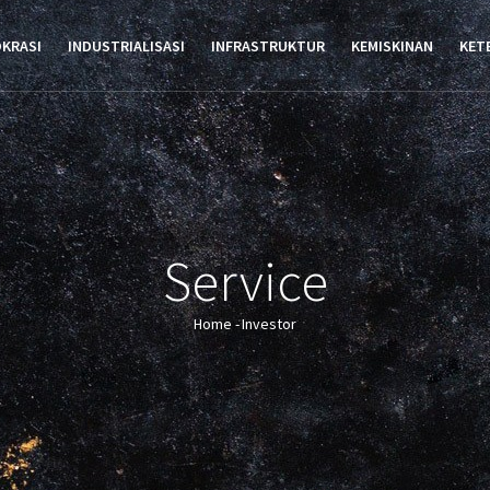
TION
OKRASI
INDUSTRIALISASI
INFRASTRUKTUR
KEMISKINAN
KET
Service
Home
-
Investor
Breadcrumb