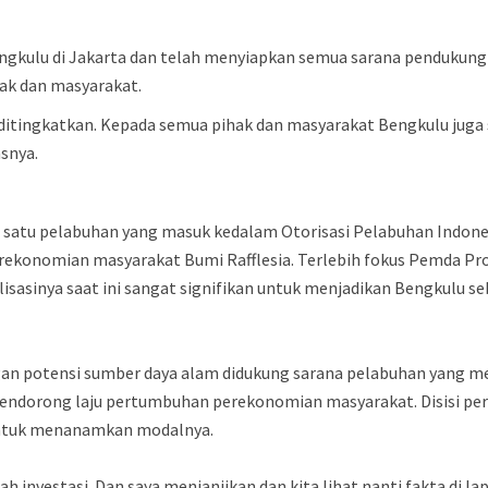
ngkulu di Jakarta dan telah menyiapkan semua sarana pendukung 
ak dan masyarakat.
ditingkatkan. Kepada semua pihak dan masyarakat Bengkulu jug
asnya.
h satu pelabuhan yang masuk kedalam Otorisasi Pelabuhan Indone
konomian masyarakat Bumi Rafflesia. Terlebih fokus Pemda Prov
asinya saat ini sangat signifikan untuk menjadikan Bengkulu seb
an potensi sumber daya alam didukung sarana pelabuhan yang me
ndorong laju pertumbuhan perekonomian masyarakat. Disisi per
untuk menanamkan modalnya.
h investasi. Dan saya menjanjikan dan kita lihat nanti fakta di l