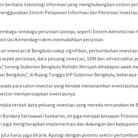
tem berbasis teknologi informasi yang menghubungkan sistem pel
enggunakan Sistem Pelayanan Informasi dan Perizinan Investasi
ari lembaga-lembaga perizinan lainnya, seperti Sistem Adminis
nistrasi Kemendagri demi memudahkan perizinan.
tan investasi di Bengkulu cukup signifikan, pertumbuhan investas
i aspek perizinan, data peluang investasi, SDM dan infrastruktur j
a,” terang Gubernur Bengkulu Rohidin Mersyah dihadapan awak m
si Bengkulu”, di Ruang Tunggu VIP Gubernur Bengkulu, beberapa w
pada para calon investor yang hendak menanamkan investasinya
estor mempersiapkan investasinya.
rkendala terkait data peluang investasi yang mereka rencanakan ke
an Bandara Fatmawati Soekarno, ini juga menjadi kesiapan Priovin
ah juga mengharapkan implementasi dan dukungan dari kabupaten
san juta harus juga ditarik. Apalagi dengan potensi sektor perta