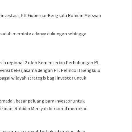
investasi, Plt Gubernur Bengkulu Rohidin Mersyah
a sudah meminta adanya dukungan sehingga
sia regional 2 oleh Kementerian Perhubungan RI,
insi bekerjasama dengan PT. Pelindo II Bengkulu
agai wilayah strategis bagi investor untuk
madai, besar peluang para investor untuk
izinan, Rohidin Mersyah berkomitmen akan
apangan, saya sangat terbuka dan akan akan