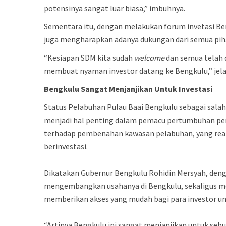
potensinya sangat luar biasa,” imbuhnya.
Sementara itu, dengan melakukan forum invetasi Be
juga mengharapkan adanya dukungan dari semua pih
“Kesiapan SDM kita sudah
welcome
dan semua telah 
membuat nyaman investor datang ke Bengkulu,” jel
Bengkulu
Sangat
Menjanjikan
Untuk
Investasi
Status Pelabuhan Pulau Baai Bengkulu sebagai sala
menjadi hal penting dalam pemacu pertumbuhan pere
terhadap pembenahan kawasan pelabuhan, yang realis
berinvestasi.
Dikatakan Gubernur Bengkulu Rohidin Mersyah, deng
mengembangkan usahanya di Bengkulu, sekaligus me
memberikan akses yang mudah bagi para investor 
“Artinya Bengkulu ini sangat menjanjikan untuk sebua