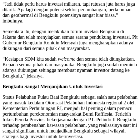
“Jadi tidak perlu harus invetasi miliaran, tapi ratusan juta harus juga
ditarik. Apalagi dengan potensi sektor pertambangan, perkebunan
dan geothermal di Bengkulu potensinya sangat luar biasa,”
imbuhnya.
Sementara itu, dengan melakukan forum invetasi Bengkulu di
Jakarta dan telah menyiapkan semua sarana pendukung investasi, Plt
Gubernur Bengkulu Rohidin Mersyah juga mengharapkan adanya
dukungan dari semua pihak dan masyarakat.
“Kesiapan SDM kita sudah
welcome
dan semua telah ditingkatkan.
Kepada semua pihak dan masyarakat Bengkulu juga sudah meminta
adanya dukungan sehingga membuat nyaman investor datang ke
Bengkulu,” jelasnya.
Bengkulu
Sangat
Menjanjikan
Untuk
Investasi
Status Pelabuhan Pulau Baai Bengkulu sebagai salah satu pelabuhan
yang masuk kedalam Otorisasi Pelabuhan Indonesia regional 2 oleh
Kementerian Perhubungan RI, menjadi hal penting dalam pemacu
pertumbuhan perekonomian masyarakat Bumi Rafflesia. Terlebih
fokus Pemda Provinsi bekerjasama dengan PT. Pelindo II Bengkulu
terhadap pembenahan kawasan pelabuhan, yang realisasinya saat ini
sangat signifikan untuk menjadikan Bengkulu sebagai wilayah
strategis bagi investor untuk berinvestasi.