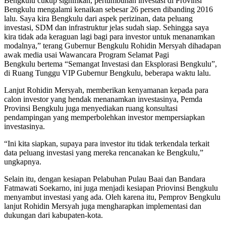
Bengkulu cukup signifikan, pertumbuhan investasi di Provinsi
Bengkulu mengalami kenaikan sebesar 26 persen dibanding 2016
lalu. Saya kira Bengkulu dari aspek perizinan, data peluang
investasi, SDM dan infrastruktur jelas sudah siap. Sehingga saya
kira tidak ada keraguan lagi bagi para investor untuk menanamkan
modalnya,” terang Gubernur Bengkulu Rohidin Mersyah dihadapan
awak media usai Wawancara Program Selamat Pagi
Bengkulu bertema “Semangat Investasi dan Eksplorasi Bengkulu”,
di Ruang Tunggu VIP Gubernur Bengkulu, beberapa waktu lalu.
Lanjut Rohidin Mersyah, memberikan kenyamanan kepada para
calon investor yang hendak menanamkan investasinya, Pemda
Provinsi Bengkulu juga menyediakan ruang konsultasi
pendampingan yang memperbolehkan investor mempersiapkan
investasinya.
“Ini kita siapkan, supaya para investor itu tidak terkendala terkait
data peluang investasi yang mereka rencanakan ke Bengkulu,”
ungkapnya.
Selain itu, dengan kesiapan Pelabuhan Pulau Baai dan Bandara
Fatmawati Soekarno, ini juga menjadi kesiapan Priovinsi Bengkulu
menyambut investasi yang ada. Oleh karena itu, Pemprov Bengkulu
lanjut Rohidin Mersyah juga mengharapkan implementasi dan
dukungan dari kabupaten-kota.