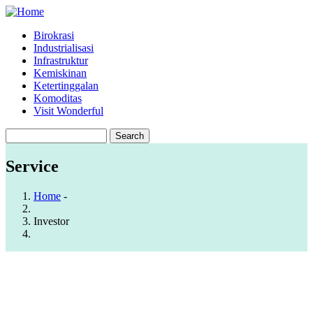
Skip
to
Birokrasi
main
Industrialisasi
Main
content
Infrastruktur
navigation
Kemiskinan
Ketertinggalan
Komoditas
Visit Wonderful
Search
Service
Home
-
Breadcrumb
Investor