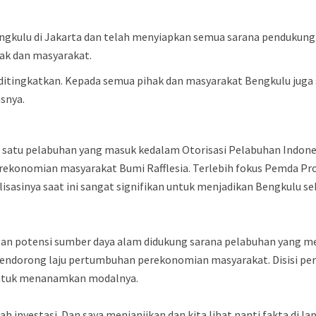
ngkulu di Jakarta dan telah menyiapkan semua sarana pendukung 
ak dan masyarakat.
ditingkatkan. Kepada semua pihak dan masyarakat Bengkulu jug
asnya.
h satu pelabuhan yang masuk kedalam Otorisasi Pelabuhan Indone
konomian masyarakat Bumi Rafflesia. Terlebih fokus Pemda Prov
asinya saat ini sangat signifikan untuk menjadikan Bengkulu seb
an potensi sumber daya alam didukung sarana pelabuhan yang me
ndorong laju pertumbuhan perekonomian masyarakat. Disisi per
untuk menanamkan modalnya.
h investasi. Dan saya menjanjikan dan kita lihat nanti fakta di l