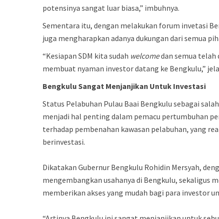
potensinya sangat luar biasa,” imbuhnya.
Sementara itu, dengan melakukan forum invetasi Be
juga mengharapkan adanya dukungan dari semua pih
“Kesiapan SDM kita sudah
welcome
dan semua telah 
membuat nyaman investor datang ke Bengkulu,” jel
Bengkulu
Sangat
Menjanjikan
Untuk
Investasi
Status Pelabuhan Pulau Baai Bengkulu sebagai sala
menjadi hal penting dalam pemacu pertumbuhan pere
terhadap pembenahan kawasan pelabuhan, yang realis
berinvestasi.
Dikatakan Gubernur Bengkulu Rohidin Mersyah, deng
mengembangkan usahanya di Bengkulu, sekaligus me
memberikan akses yang mudah bagi para investor 
“Artinya Bengkulu ini sangat menjanjikan untuk sebua