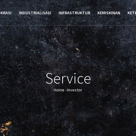
TION
OKRASI
INDUSTRIALISASI
INFRASTRUKTUR
KEMISKINAN
KET
Service
Home
-
Investor
Breadcrumb