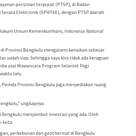
ayanan perizinan terpusat (PTSP), di Badan
 Secara Elektronik (SPIPISE), dengan PTSP daerah
trasi Hukum Umum Kemenkumham, Indonesia
National
i di Provinsi Bengkulu mengalami kenaikan sebesar
elas sudah siap. Sehingga saya kira tidak ada keraguan
edia usai Wawancara Program Selamat Pagi
aktu lalu.
, Pemda Provinsi Bengkulu juga menyediakan ruang
 Bengkulu,” ungkapnya.
si Bengkulu menyambut investasi yang ada. Oleh
-kota.
mbangan, perkebunan dan geothermal di Bengkulu