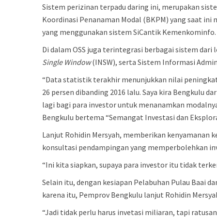
Sistem perizinan terpadu daring ini, merupakan sis
Koordinasi Penanaman Modal (BKPM) yang saat ini m
yang menggunakan sistem SiCantik Kemenkominfo.
Di dalam OSS juga terintegrasi berbagai sistem d
Single Window
(INSW), serta Sistem Informasi Admi
“Data statistik terakhir menunjukkan nilai peningka
26 persen dibanding 2016 lalu. Saya kira Bengkulu dar
lagi bagi para investor untuk menanamkan modalny
Bengkulu bertema “Semangat Investasi dan Eksplora
Lanjut Rohidin Mersyah, memberikan kenyamanan ke
konsultasi pendampingan yang memperbolehkan inv
“Ini kita siapkan, supaya para investor itu tidak te
Selain itu, dengan kesiapan Pelabuhan Pulau Baai d
karena itu, Pemprov Bengkulu lanjut Rohidin Mersy
“Jadi tidak perlu harus invetasi miliaran, tapi ratu