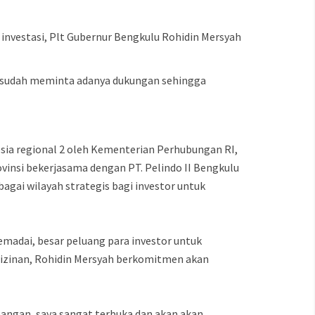
investasi, Plt Gubernur Bengkulu Rohidin Mersyah
a sudah meminta adanya dukungan sehingga
sia regional 2 oleh Kementerian Perhubungan RI,
insi bekerjasama dengan PT. Pelindo II Bengkulu
agai wilayah strategis bagi investor untuk
madai, besar peluang para investor untuk
izinan, Rohidin Mersyah berkomitmen akan
apangan, saya sangat terbuka dan akan akan