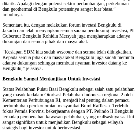
ditarik. Apalagi dengan potensi sektor pertambangan, perkebunan
dan geothermal di Bengkulu potensinya sangat luar biasa,”
imbuhnya.
Sementara itu, dengan melakukan forum invetasi Bengkulu di
Jakarta dan telah menyiapkan semua sarana pendukung investasi, Plt
Gubernur Bengkulu Rohidin Mersyah juga mengharapkan adanya
dukungan dari semua pihak dan masyarakat.
“Kesiapan SDM kita sudah
welcome
dan semua telah ditingkatkan.
Kepada semua pihak dan masyarakat Bengkulu juga sudah meminta
adanya dukungan sehingga membuat nyaman investor datang ke
Bengkulu,” jelasnya.
Bengkulu
Sangat
Menjanjikan
Untuk
Investasi
Status Pelabuhan Pulau Baai Bengkulu sebagai salah satu pelabuhan
yang masuk kedalam Otorisasi Pelabuhan Indonesia regional 2 oleh
Kementerian Perhubungan RI, menjadi hal penting dalam pemacu
pertumbuhan perekonomian masyarakat Bumi Rafflesia. Terlebih
fokus Pemda Provinsi bekerjasama dengan PT. Pelindo II Bengkulu
terhadap pembenahan kawasan pelabuhan, yang realisasinya saat ini
sangat signifikan untuk menjadikan Bengkulu sebagai wilayah
strategis bagi investor untuk berinvestasi.