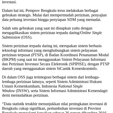
investasi.
Dalam hal ini, Pemprov Bengkulu terus melakukan berbagai
gebrakan strategis. Mulai dari mempermudah perizinan, penyajian
data peluang investasi hingga penyiapan SDM yang memadai.
Salah satu gebrakan yang saat ini disiapkan yaitu dengan
mengaplikasikan sistem perizinan terpadu daring/
Online Single
Submission
(OSS).
Sistem perizinan terpadu daring ini, merupakan sistem berbasis
teknologi informasi yang menghubungkan sistem pelayanan
perizinan terpusat (PTSP), di Badan Koordinasi Penanaman Modal
(BKPM) yang saat ini menggunakan Sistem Pelayanan Informasi
dan Perizinan Investasi Secara Elektronik (SPIPISE), dengan PTSP
daerah yang menggunakan sistem SiCantik Kemenkominfo.
Di dalam OSS juga terintegrasi berbagai sistem dari lembaga-
lembaga perizinan lainnya, seperti Sistem Administrasi Hukum
Umum Kemenkumham, Indonesia
National Single
Window
(INSW), serta Sistem Informasi Administrasi Kemendagri
demi memudahkan perizinan.
“Data statistik terakhir menunjukkan nilai peningkatan investasi di
Bengkulu cukup signifikan, pertumbuhan investasi di Provinsi
Bengkulu mengalami kenaikan sebesar 26 persen dibanding 2016