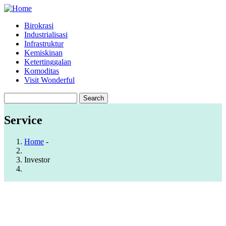
Skip
to
Birokrasi
main
Industrialisasi
Main
content
Infrastruktur
navigation
Kemiskinan
Ketertinggalan
Komoditas
Visit Wonderful
Search
Service
Home
-
Breadcrumb
Investor