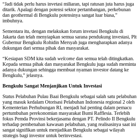
“Jadi tidak perlu harus invetasi miliaran, tapi ratusan juta harus juga
ditarik. Apalagi dengan potensi sektor pertambangan, perkebunan
dan geothermal di Bengkulu potensinya sangat luar biasa,”
imbuhnya.
Sementara itu, dengan melakukan forum invetasi Bengkulu di
Jakarta dan telah menyiapkan semua sarana pendukung investasi, Plt
Gubernur Bengkulu Rohidin Mersyah juga mengharapkan adanya
dukungan dari semua pihak dan masyarakat.
“Kesiapan SDM kita sudah
welcome
dan semua telah ditingkatkan.
Kepada semua pihak dan masyarakat Bengkulu juga sudah meminta
adanya dukungan sehingga membuat nyaman investor datang ke
Bengkulu,” jelasnya.
Bengkulu
Sangat
Menjanjikan
Untuk
Investasi
Status Pelabuhan Pulau Baai Bengkulu sebagai salah satu pelabuhan
yang masuk kedalam Otorisasi Pelabuhan Indonesia regional 2 oleh
Kementerian Perhubungan RI, menjadi hal penting dalam pemacu
pertumbuhan perekonomian masyarakat Bumi Rafflesia. Terlebih
fokus Pemda Provinsi bekerjasama dengan PT. Pelindo II Bengkulu
terhadap pembenahan kawasan pelabuhan, yang realisasinya saat ini
sangat signifikan untuk menjadikan Bengkulu sebagai wilayah
strategis bagi investor untuk berinvestasi.