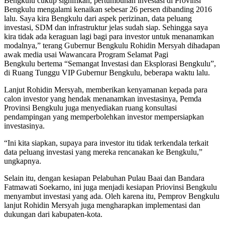
Bengkulu cukup signifikan, pertumbuhan investasi di Provinsi
Bengkulu mengalami kenaikan sebesar 26 persen dibanding 2016
lalu. Saya kira Bengkulu dari aspek perizinan, data peluang
investasi, SDM dan infrastruktur jelas sudah siap. Sehingga saya
kira tidak ada keraguan lagi bagi para investor untuk menanamkan
modalnya,” terang Gubernur Bengkulu Rohidin Mersyah dihadapan
awak media usai Wawancara Program Selamat Pagi
Bengkulu bertema “Semangat Investasi dan Eksplorasi Bengkulu”,
di Ruang Tunggu VIP Gubernur Bengkulu, beberapa waktu lalu.
Lanjut Rohidin Mersyah, memberikan kenyamanan kepada para
calon investor yang hendak menanamkan investasinya, Pemda
Provinsi Bengkulu juga menyediakan ruang konsultasi
pendampingan yang memperbolehkan investor mempersiapkan
investasinya.
“Ini kita siapkan, supaya para investor itu tidak terkendala terkait
data peluang investasi yang mereka rencanakan ke Bengkulu,”
ungkapnya.
Selain itu, dengan kesiapan Pelabuhan Pulau Baai dan Bandara
Fatmawati Soekarno, ini juga menjadi kesiapan Priovinsi Bengkulu
menyambut investasi yang ada. Oleh karena itu, Pemprov Bengkulu
lanjut Rohidin Mersyah juga mengharapkan implementasi dan
dukungan dari kabupaten-kota.