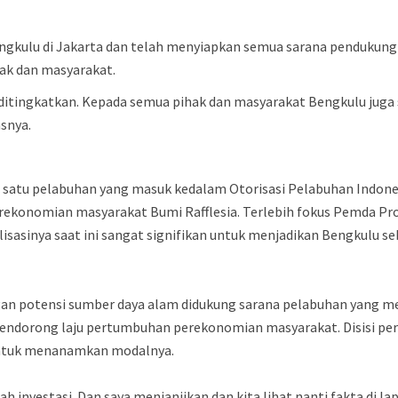
ngkulu di Jakarta dan telah menyiapkan semua sarana pendukung 
ak dan masyarakat.
ditingkatkan. Kepada semua pihak dan masyarakat Bengkulu jug
asnya.
h satu pelabuhan yang masuk kedalam Otorisasi Pelabuhan Indone
konomian masyarakat Bumi Rafflesia. Terlebih fokus Pemda Prov
asinya saat ini sangat signifikan untuk menjadikan Bengkulu seb
an potensi sumber daya alam didukung sarana pelabuhan yang me
ndorong laju pertumbuhan perekonomian masyarakat. Disisi per
untuk menanamkan modalnya.
h investasi. Dan saya menjanjikan dan kita lihat nanti fakta di l