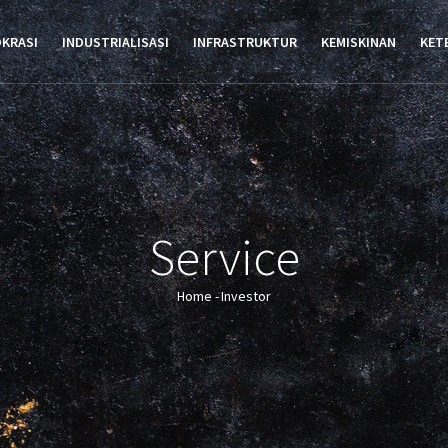
TION
OKRASI
INDUSTRIALISASI
INFRASTRUKTUR
KEMISKINAN
KET
Service
Home
-
Investor
Breadcrumb