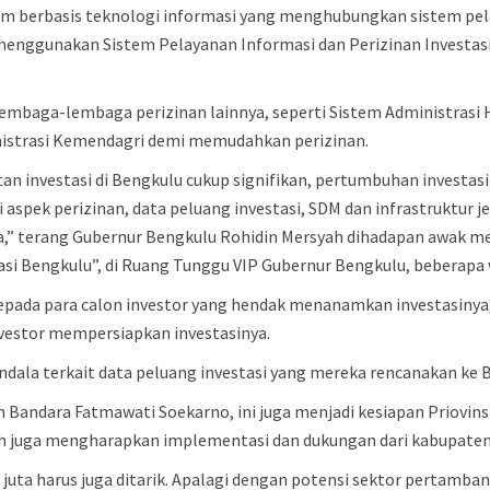
tem berbasis teknologi informasi yang menghubungkan sistem pel
enggunakan Sistem Pelayanan Informasi dan Perizinan Investasi
ari lembaga-lembaga perizinan lainnya, seperti Sistem Adminis
nistrasi Kemendagri demi memudahkan perizinan.
tan investasi di Bengkulu cukup signifikan, pertumbuhan investas
i aspek perizinan, data peluang investasi, SDM dan infrastruktur j
a,” terang Gubernur Bengkulu Rohidin Mersyah dihadapan awak m
si Bengkulu”, di Ruang Tunggu VIP Gubernur Bengkulu, beberapa w
pada para calon investor yang hendak menanamkan investasinya
estor mempersiapkan investasinya.
rkendala terkait data peluang investasi yang mereka rencanakan ke
an Bandara Fatmawati Soekarno, ini juga menjadi kesiapan Priovin
ah juga mengharapkan implementasi dan dukungan dari kabupaten
san juta harus juga ditarik. Apalagi dengan potensi sektor perta