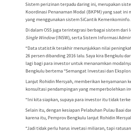
Sistem perizinan terpadu daring ini, merupakan sis
Koordinasi Penanaman Modal (BKPM) yang saat ini m
yang menggunakan sistem SiCantik Kemenkominfo.
Di dalam OSS juga terintegrasi berbagai sistem d
Single Window
(INSW), serta Sistem Informasi Admi
“Data statistik terakhir menunjukkan nilai peningka
26 persen dibanding 2016 lalu. Saya kira Bengkulu dar
lagi bagi para investor untuk menanamkan modalny
Bengkulu bertema “Semangat Investasi dan Eksplora
Lanjut Rohidin Mersyah, memberikan kenyamanan ke
konsultasi pendampingan yang memperbolehkan inv
“Ini kita siapkan, supaya para investor itu tidak te
Selain itu, dengan kesiapan Pelabuhan Pulau Baai d
karena itu, Pemprov Bengkulu lanjut Rohidin Mersy
“Jadi tidak perlu harus invetasi miliaran, tapi ratu