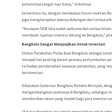
potensinya sangat luar biasa,” imbuhnya.
Sementara itu, dengan melakukan forum invetasi Be
juga mengharapkan adanya dukungan dari semua pih
“Kesiapan SDM kita sudah
welcome
dan semua telah 
membuat nyaman investor datang ke Bengkulu,” jel
Bengkulu
Sangat
Menjanjikan
Untuk
Investasi
Status Pelabuhan Pulau Baai Bengkulu sebagai sala
menjadi hal penting dalam pemacu pertumbuhan pere
terhadap pembenahan kawasan pelabuhan, yang realis
berinvestasi.
Dikatakan Gubernur Bengkulu Rohidin Mersyah, deng
mengembangkan usahanya di Bengkulu, sekaligus me
memberikan akses yang mudah bagi para investor 
“Artinya Bengkulu ini sangat menjanjikan untuk sebua