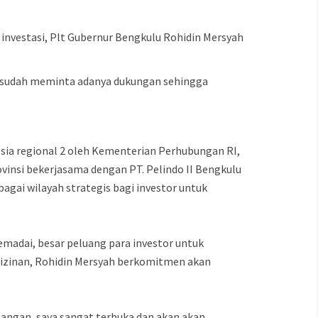
investasi, Plt Gubernur Bengkulu Rohidin Mersyah
a sudah meminta adanya dukungan sehingga
sia regional 2 oleh Kementerian Perhubungan RI,
insi bekerjasama dengan PT. Pelindo II Bengkulu
agai wilayah strategis bagi investor untuk
madai, besar peluang para investor untuk
izinan, Rohidin Mersyah berkomitmen akan
apangan, saya sangat terbuka dan akan akan