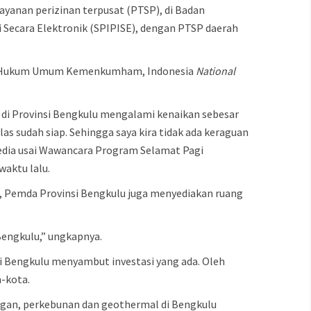
ayanan perizinan terpusat (PTSP), di Badan
 Secara Elektronik (SPIPISE), dengan PTSP daerah
trasi Hukum Umum Kemenkumham, Indonesia
National
i di Provinsi Bengkulu mengalami kenaikan sebesar
elas sudah siap. Sehingga saya kira tidak ada keraguan
edia usai Wawancara Program Selamat Pagi
aktu lalu.
, Pemda Provinsi Bengkulu juga menyediakan ruang
 Bengkulu,” ungkapnya.
si Bengkulu menyambut investasi yang ada. Oleh
-kota.
mbangan, perkebunan dan geothermal di Bengkulu