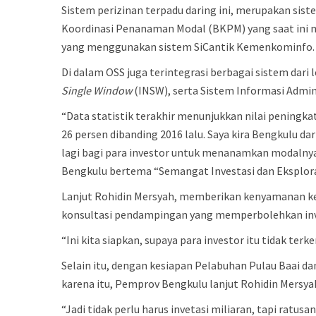
Sistem perizinan terpadu daring ini, merupakan sis
Koordinasi Penanaman Modal (BKPM) yang saat ini m
yang menggunakan sistem SiCantik Kemenkominfo.
Di dalam OSS juga terintegrasi berbagai sistem d
Single Window
(INSW), serta Sistem Informasi Admi
“Data statistik terakhir menunjukkan nilai peningka
26 persen dibanding 2016 lalu. Saya kira Bengkulu dar
lagi bagi para investor untuk menanamkan modalny
Bengkulu bertema “Semangat Investasi dan Eksplora
Lanjut Rohidin Mersyah, memberikan kenyamanan ke
konsultasi pendampingan yang memperbolehkan inv
“Ini kita siapkan, supaya para investor itu tidak te
Selain itu, dengan kesiapan Pelabuhan Pulau Baai d
karena itu, Pemprov Bengkulu lanjut Rohidin Mersy
“Jadi tidak perlu harus invetasi miliaran, tapi ratu