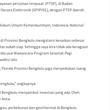
ayanan perizinan terpusat (PTSP), di Badan
 Secara Elektronik (SPIPISE), dengan PTSP daerah
trasi Hukum Umum Kemenkumham, Indonesia
National
i di Provinsi Bengkulu mengalami kenaikan sebesar
elas sudah siap. Sehingga saya kira tidak ada keraguan
edia usai Wawancara Program Selamat Pagi
aktu lalu.
, Pemda Provinsi Bengkulu juga menyediakan ruang
 Bengkulu,” ungkapnya.
si Bengkulu menyambut investasi yang ada. Oleh
-kota.
mbangan, perkebunan dan geothermal di Bengkulu