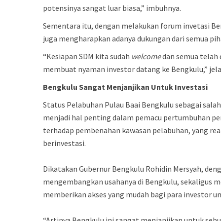
potensinya sangat luar biasa,” imbuhnya.
Sementara itu, dengan melakukan forum invetasi Be
juga mengharapkan adanya dukungan dari semua pih
“Kesiapan SDM kita sudah
welcome
dan semua telah 
membuat nyaman investor datang ke Bengkulu,” jel
Bengkulu
Sangat
Menjanjikan
Untuk
Investasi
Status Pelabuhan Pulau Baai Bengkulu sebagai sala
menjadi hal penting dalam pemacu pertumbuhan pere
terhadap pembenahan kawasan pelabuhan, yang realis
berinvestasi.
Dikatakan Gubernur Bengkulu Rohidin Mersyah, deng
mengembangkan usahanya di Bengkulu, sekaligus me
memberikan akses yang mudah bagi para investor 
“Artinya Bengkulu ini sangat menjanjikan untuk sebua