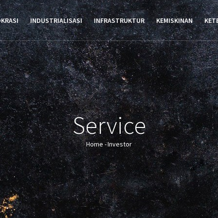
TION
OKRASI
INDUSTRIALISASI
INFRASTRUKTUR
KEMISKINAN
KET
Service
Home
-
Investor
Breadcrumb