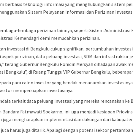
tem berbasis teknologi informasi yang menghubungkan sistem pel
enggunakan Sistem Pelayanan Informasi dan Perizinan Investasi
ari lembaga-lembaga perizinan lainnya, seperti Sistem Adminis
nistrasi Kemendagri demi memudahkan perizinan.
tan investasi di Bengkulu cukup signifikan, pertumbuhan investas
i aspek perizinan, data peluang investasi, SDM dan infrastruktur j
a,” terang Gubernur Bengkulu Rohidin Mersyah dihadapan awak m
si Bengkulu”, di Ruang Tunggu VIP Gubernur Bengkulu, beberapa w
pada para calon investor yang hendak menanamkan investasinya
estor mempersiapkan investasinya.
rkendala terkait data peluang investasi yang mereka rencanakan ke
an Bandara Fatmawati Soekarno, ini juga menjadi kesiapan Priovin
ah juga mengharapkan implementasi dan dukungan dari kabupaten
san juta harus juga ditarik. Apalagi dengan potensi sektor perta