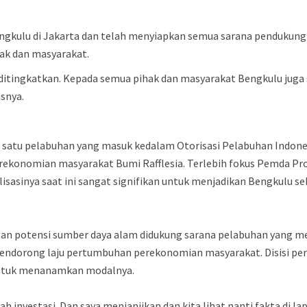
ngkulu di Jakarta dan telah menyiapkan semua sarana pendukung 
ak dan masyarakat.
ditingkatkan. Kepada semua pihak dan masyarakat Bengkulu jug
asnya.
h satu pelabuhan yang masuk kedalam Otorisasi Pelabuhan Indone
konomian masyarakat Bumi Rafflesia. Terlebih fokus Pemda Prov
asinya saat ini sangat signifikan untuk menjadikan Bengkulu seb
an potensi sumber daya alam didukung sarana pelabuhan yang me
ndorong laju pertumbuhan perekonomian masyarakat. Disisi per
untuk menanamkan modalnya.
h investasi. Dan saya menjanjikan dan kita lihat nanti fakta di l