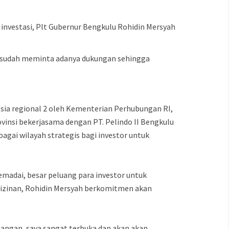
investasi, Plt Gubernur Bengkulu Rohidin Mersyah
a sudah meminta adanya dukungan sehingga
sia regional 2 oleh Kementerian Perhubungan RI,
insi bekerjasama dengan PT. Pelindo II Bengkulu
agai wilayah strategis bagi investor untuk
madai, besar peluang para investor untuk
izinan, Rohidin Mersyah berkomitmen akan
apangan, saya sangat terbuka dan akan akan