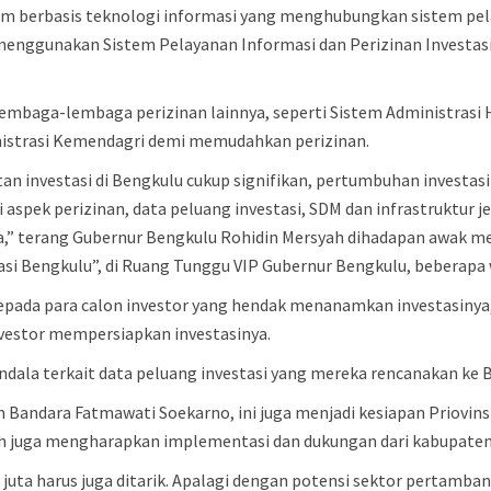
tem berbasis teknologi informasi yang menghubungkan sistem pel
enggunakan Sistem Pelayanan Informasi dan Perizinan Investasi
ari lembaga-lembaga perizinan lainnya, seperti Sistem Adminis
nistrasi Kemendagri demi memudahkan perizinan.
tan investasi di Bengkulu cukup signifikan, pertumbuhan investas
i aspek perizinan, data peluang investasi, SDM dan infrastruktur j
a,” terang Gubernur Bengkulu Rohidin Mersyah dihadapan awak m
si Bengkulu”, di Ruang Tunggu VIP Gubernur Bengkulu, beberapa w
pada para calon investor yang hendak menanamkan investasinya
estor mempersiapkan investasinya.
rkendala terkait data peluang investasi yang mereka rencanakan ke
an Bandara Fatmawati Soekarno, ini juga menjadi kesiapan Priovin
ah juga mengharapkan implementasi dan dukungan dari kabupaten
san juta harus juga ditarik. Apalagi dengan potensi sektor perta