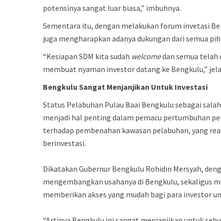
potensinya sangat luar biasa,” imbuhnya.
Sementara itu, dengan melakukan forum invetasi Be
juga mengharapkan adanya dukungan dari semua pih
“Kesiapan SDM kita sudah
welcome
dan semua telah 
membuat nyaman investor datang ke Bengkulu,” jel
Bengkulu
Sangat
Menjanjikan
Untuk
Investasi
Status Pelabuhan Pulau Baai Bengkulu sebagai sala
menjadi hal penting dalam pemacu pertumbuhan pere
terhadap pembenahan kawasan pelabuhan, yang realis
berinvestasi.
Dikatakan Gubernur Bengkulu Rohidin Mersyah, deng
mengembangkan usahanya di Bengkulu, sekaligus me
memberikan akses yang mudah bagi para investor 
“Artinya Bengkulu ini sangat menjanjikan untuk sebua