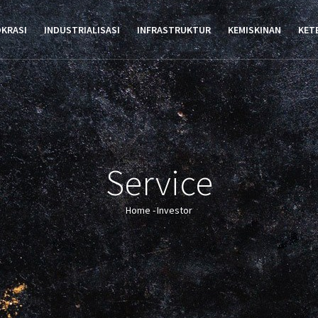
TION
OKRASI
INDUSTRIALISASI
INFRASTRUKTUR
KEMISKINAN
KET
Service
Home
-
Investor
Breadcrumb