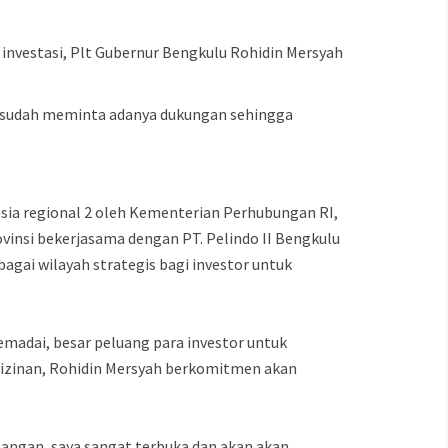
investasi, Plt Gubernur Bengkulu Rohidin Mersyah
a sudah meminta adanya dukungan sehingga
sia regional 2 oleh Kementerian Perhubungan RI,
insi bekerjasama dengan PT. Pelindo II Bengkulu
agai wilayah strategis bagi investor untuk
madai, besar peluang para investor untuk
izinan, Rohidin Mersyah berkomitmen akan
apangan, saya sangat terbuka dan akan akan