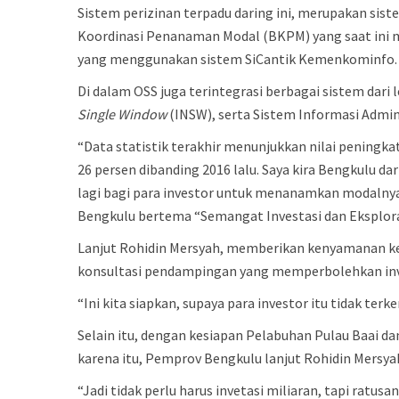
Sistem perizinan terpadu daring ini, merupakan sis
Koordinasi Penanaman Modal (BKPM) yang saat ini m
yang menggunakan sistem SiCantik Kemenkominfo.
Di dalam OSS juga terintegrasi berbagai sistem d
Single Window
(INSW), serta Sistem Informasi Admi
“Data statistik terakhir menunjukkan nilai peningka
26 persen dibanding 2016 lalu. Saya kira Bengkulu dar
lagi bagi para investor untuk menanamkan modalny
Bengkulu bertema “Semangat Investasi dan Eksplora
Lanjut Rohidin Mersyah, memberikan kenyamanan ke
konsultasi pendampingan yang memperbolehkan inv
“Ini kita siapkan, supaya para investor itu tidak te
Selain itu, dengan kesiapan Pelabuhan Pulau Baai d
karena itu, Pemprov Bengkulu lanjut Rohidin Mersy
“Jadi tidak perlu harus invetasi miliaran, tapi ratu