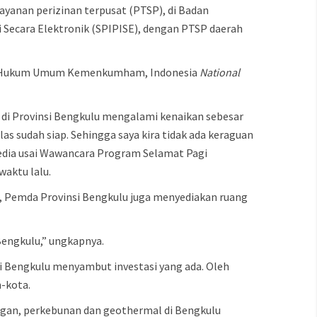
ayanan perizinan terpusat (PTSP), di Badan
 Secara Elektronik (SPIPISE), dengan PTSP daerah
trasi Hukum Umum Kemenkumham, Indonesia
National
i di Provinsi Bengkulu mengalami kenaikan sebesar
elas sudah siap. Sehingga saya kira tidak ada keraguan
edia usai Wawancara Program Selamat Pagi
aktu lalu.
, Pemda Provinsi Bengkulu juga menyediakan ruang
 Bengkulu,” ungkapnya.
si Bengkulu menyambut investasi yang ada. Oleh
-kota.
mbangan, perkebunan dan geothermal di Bengkulu