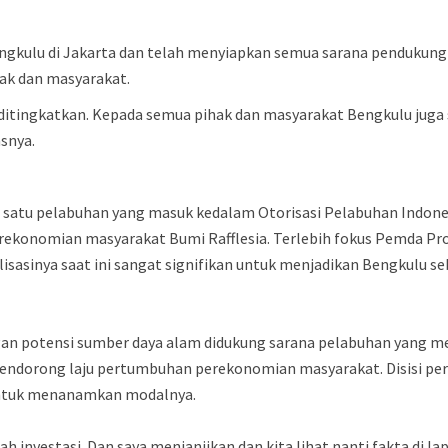
ngkulu di Jakarta dan telah menyiapkan semua sarana pendukung 
ak dan masyarakat.
ditingkatkan. Kepada semua pihak dan masyarakat Bengkulu jug
asnya.
h satu pelabuhan yang masuk kedalam Otorisasi Pelabuhan Indone
konomian masyarakat Bumi Rafflesia. Terlebih fokus Pemda Prov
asinya saat ini sangat signifikan untuk menjadikan Bengkulu seb
an potensi sumber daya alam didukung sarana pelabuhan yang me
ndorong laju pertumbuhan perekonomian masyarakat. Disisi per
untuk menanamkan modalnya.
h investasi. Dan saya menjanjikan dan kita lihat nanti fakta di l