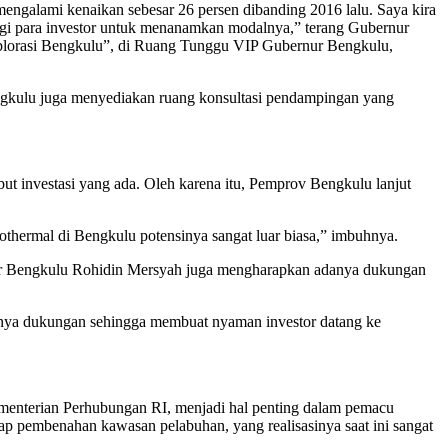
 mengalami kenaikan sebesar 26 persen dibanding 2016 lalu. Saya kira
i bagi para investor untuk menanamkan modalnya,” terang Gubernur
plorasi Bengkulu”, di Ruang Tunggu VIP Gubernur Bengkulu,
gkulu juga menyediakan ruang konsultasi pendampingan yang
ut investasi yang ada. Oleh karena itu, Pemprov Bengkulu lanjut
geothermal di Bengkulu potensinya sangat luar biasa,” imbuhnya.
rnur Bengkulu Rohidin Mersyah juga mengharapkan adanya dukungan
anya dukungan sehingga membuat nyaman investor datang ke
ementerian Perhubungan RI, menjadi hal penting dalam pemacu
p pembenahan kawasan pelabuhan, yang realisasinya saat ini sangat