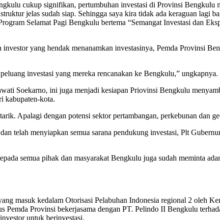
Bengkulu cukup signifikan, pertumbuhan investasi di Provinsi Bengkulu
astruktur jelas sudah siap. Sehingga saya kira tidak ada keraguan lag
rogram Selamat Pagi Bengkulu bertema “Semangat Investasi dan Eks
 investor yang hendak menanamkan investasinya, Pemda Provinsi Ben
data peluang investasi yang mereka rencanakan ke Bengkulu,” ungkapnya.
wati Soekarno, ini juga menjadi kesiapan Priovinsi Bengkulu menyamb
i kabupaten-kota.
ga ditarik. Apalagi dengan potensi sektor pertambangan, perkebunan dan 
ta dan telah menyiapkan semua sarana pendukung investasi, Plt Gube
 Kepada semua pihak dan masyarakat Bengkulu juga sudah meminta ad
 yang masuk kedalam Otorisasi Pelabuhan Indonesia regional 2 oleh K
s Pemda Provinsi bekerjasama dengan PT. Pelindo II Bengkulu terhada
nvestor untuk berinvestasi.