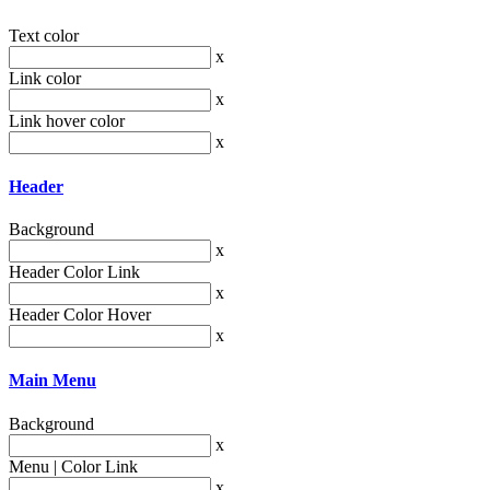
Text color
x
Link color
x
Link hover color
x
Header
Background
x
Header Color Link
x
Header Color Hover
x
Main Menu
Background
x
Menu | Color Link
x