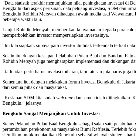
“Data statistik terakhir menunjukkan nilai peningkatan investasi di 
Bengkulu dari aspek perizinan, data peluang investasi, SDM dan infr
Bengkulu Rohidin Mersyah dihadapan awak media usai Wawancara P
beberapa waktu lalu.
Lanjut Rohidin Mersyah, memberikan kenyamanan kepada para calon
memperbolehkan investor mempersiapkan investasinya.
“Ini kita siapkan, supaya para investor itu tidak terkendala terkait 
Selain itu, dengan kesiapan Pelabuhan Pulau Baai dan Bandara Fatma
Rohidin Mersyah juga mengharapkan implementasi dan dukungan dar
“Jadi tidak perlu harus invetasi miliaran, tapi ratusan juta harus ju
Sementara itu, dengan melakukan forum invetasi Bengkulu di Jakar
dari semua pihak dan masyarakat.
“Kesiapan SDM kita sudah
welcome
dan semua telah ditingkatkan.
Bengkulu,” jelasnya.
Bengkulu
Sangat
Menjanjikan
Untuk
Investasi
Status Pelabuhan Pulau Baai Bengkulu sebagai salah satu pelabuhan
pertumbuhan perekonomian masyarakat Bumi Rafflesia. Terlebih foku
signifikan untuk menjadikan Bengkulu sebagai wilayah strategis bagi i