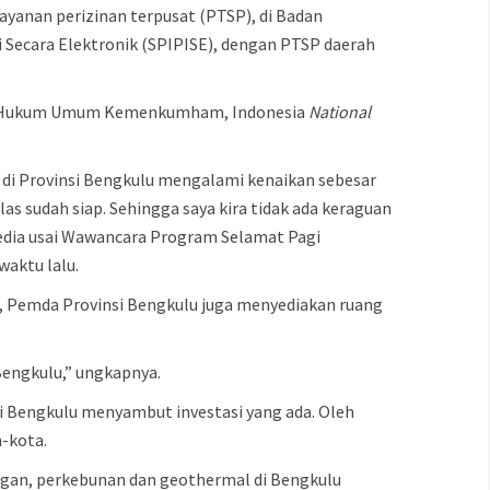
ayanan perizinan terpusat (PTSP), di Badan
 Secara Elektronik (SPIPISE), dengan PTSP daerah
trasi Hukum Umum Kemenkumham, Indonesia
National
i di Provinsi Bengkulu mengalami kenaikan sebesar
elas sudah siap. Sehingga saya kira tidak ada keraguan
edia usai Wawancara Program Selamat Pagi
aktu lalu.
, Pemda Provinsi Bengkulu juga menyediakan ruang
 Bengkulu,” ungkapnya.
si Bengkulu menyambut investasi yang ada. Oleh
-kota.
mbangan, perkebunan dan geothermal di Bengkulu