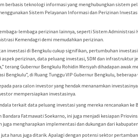
tem berbasis teknologi informasi yang menghubungkan sistem pel
enggunakan Sistem Pelayanan Informasi dan Perizinan Investasi
ari lembaga-lembaga perizinan lainnya, seperti Sistem Adminis
nistrasi Kemendagri demi memudahkan perizinan.
tan investasi di Bengkulu cukup signifikan, pertumbuhan investas
i aspek perizinan, data peluang investasi, SDM dan infrastruktur j
a,” terang Gubernur Bengkulu Rohidin Mersyah dihadapan awak m
si Bengkulu”, di Ruang Tunggu VIP Gubernur Bengkulu, beberapa w
pada para calon investor yang hendak menanamkan investasinya
estor mempersiapkan investasinya.
rkendala terkait data peluang investasi yang mereka rencanakan ke
an Bandara Fatmawati Soekarno, ini juga menjadi kesiapan Priovin
ah juga mengharapkan implementasi dan dukungan dari kabupaten
san juta harus juga ditarik. Apalagi dengan potensi sektor perta