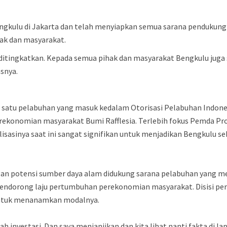
ngkulu di Jakarta dan telah menyiapkan semua sarana pendukung 
ak dan masyarakat.
ditingkatkan. Kepada semua pihak dan masyarakat Bengkulu jug
asnya.
h satu pelabuhan yang masuk kedalam Otorisasi Pelabuhan Indone
konomian masyarakat Bumi Rafflesia. Terlebih fokus Pemda Prov
asinya saat ini sangat signifikan untuk menjadikan Bengkulu seb
an potensi sumber daya alam didukung sarana pelabuhan yang me
ndorong laju pertumbuhan perekonomian masyarakat. Disisi per
untuk menanamkan modalnya.
h investasi. Dan saya menjanjikan dan kita lihat nanti fakta di l