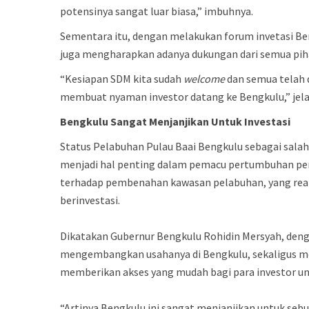
potensinya sangat luar biasa,” imbuhnya.
Sementara itu, dengan melakukan forum invetasi Be
juga mengharapkan adanya dukungan dari semua pih
“Kesiapan SDM kita sudah
welcome
dan semua telah 
membuat nyaman investor datang ke Bengkulu,” jel
Bengkulu
Sangat
Menjanjikan
Untuk
Investasi
Status Pelabuhan Pulau Baai Bengkulu sebagai sala
menjadi hal penting dalam pemacu pertumbuhan pere
terhadap pembenahan kawasan pelabuhan, yang realis
berinvestasi.
Dikatakan Gubernur Bengkulu Rohidin Mersyah, deng
mengembangkan usahanya di Bengkulu, sekaligus me
memberikan akses yang mudah bagi para investor 
“Artinya Bengkulu ini sangat menjanjikan untuk sebua