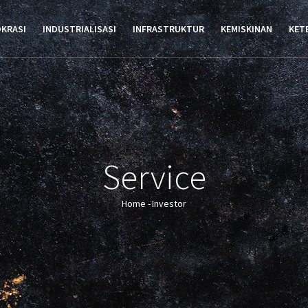
TION
OKRASI
INDUSTRIALISASI
INFRASTRUKTUR
KEMISKINAN
KET
Service
Home
-
Investor
Breadcrumb