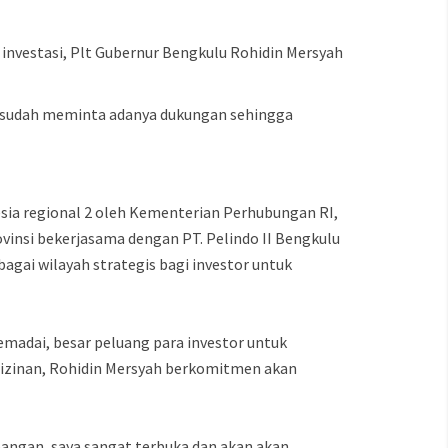
investasi, Plt Gubernur Bengkulu Rohidin Mersyah
a sudah meminta adanya dukungan sehingga
sia regional 2 oleh Kementerian Perhubungan RI,
insi bekerjasama dengan PT. Pelindo II Bengkulu
agai wilayah strategis bagi investor untuk
madai, besar peluang para investor untuk
izinan, Rohidin Mersyah berkomitmen akan
apangan, saya sangat terbuka dan akan akan