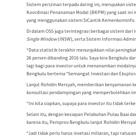
Sistem perizinan terpadu daring ini, merupakan sis
Koordinasi Penanaman Modal (BKPM) yang saat ini m
yang menggunakan sistem SiCantik Kemenkominfo.
Di dalam OSS juga terintegrasi berbagai sistem d
Single Window
(INSW), serta Sistem Informasi Admi
“Data statistik terakhir menunjukkan nilai peningka
26 persen dibanding 2016 lalu. Saya kira Bengkulu dar
lagi bagi para investor untuk menanamkan modalny
Bengkulu bertema “Semangat Investasi dan Eksplora
Lanjut Rohidin Mersyah, memberikan kenyamanan ke
konsultasi pendampingan yang memperbolehkan inv
“Ini kita siapkan, supaya para investor itu tidak te
Selain itu, dengan kesiapan Pelabuhan Pulau Baai d
karena itu, Pemprov Bengkulu lanjut Rohidin Mersy
“Jadi tidak perlu harus invetasi miliaran, tapi ratu