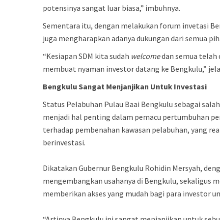
potensinya sangat luar biasa,” imbuhnya.
Sementara itu, dengan melakukan forum invetasi Be
juga mengharapkan adanya dukungan dari semua pih
“Kesiapan SDM kita sudah
welcome
dan semua telah 
membuat nyaman investor datang ke Bengkulu,” jel
Bengkulu
Sangat
Menjanjikan
Untuk
Investasi
Status Pelabuhan Pulau Baai Bengkulu sebagai sala
menjadi hal penting dalam pemacu pertumbuhan pere
terhadap pembenahan kawasan pelabuhan, yang realis
berinvestasi.
Dikatakan Gubernur Bengkulu Rohidin Mersyah, deng
mengembangkan usahanya di Bengkulu, sekaligus me
memberikan akses yang mudah bagi para investor 
“Artinya Bengkulu ini sangat menjanjikan untuk sebua