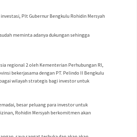
investasi, Plt Gubernur Bengkulu Rohidin Mersyah
a sudah meminta adanya dukungan sehingga
sia regional 2 oleh Kementerian Perhubungan RI,
insi bekerjasama dengan PT. Pelindo II Bengkulu
agai wilayah strategis bagi investor untuk
madai, besar peluang para investor untuk
izinan, Rohidin Mersyah berkomitmen akan
apangan, saya sangat terbuka dan akan akan