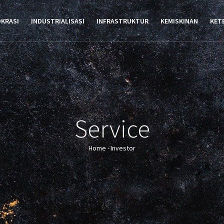
TION
OKRASI
INDUSTRIALISASI
INFRASTRUKTUR
KEMISKINAN
KET
Service
Home
-
Investor
Breadcrumb