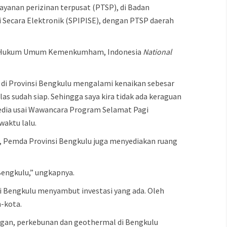
ayanan perizinan terpusat (PTSP), di Badan
 Secara Elektronik (SPIPISE), dengan PTSP daerah
trasi Hukum Umum Kemenkumham, Indonesia
National
i di Provinsi Bengkulu mengalami kenaikan sebesar
elas sudah siap. Sehingga saya kira tidak ada keraguan
edia usai Wawancara Program Selamat Pagi
aktu lalu.
, Pemda Provinsi Bengkulu juga menyediakan ruang
 Bengkulu,” ungkapnya.
si Bengkulu menyambut investasi yang ada. Oleh
-kota.
mbangan, perkebunan dan geothermal di Bengkulu