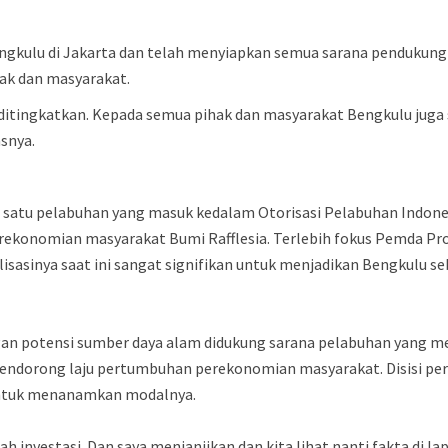
ngkulu di Jakarta dan telah menyiapkan semua sarana pendukung 
ak dan masyarakat.
ditingkatkan. Kepada semua pihak dan masyarakat Bengkulu jug
asnya.
h satu pelabuhan yang masuk kedalam Otorisasi Pelabuhan Indone
konomian masyarakat Bumi Rafflesia. Terlebih fokus Pemda Prov
asinya saat ini sangat signifikan untuk menjadikan Bengkulu seb
an potensi sumber daya alam didukung sarana pelabuhan yang me
ndorong laju pertumbuhan perekonomian masyarakat. Disisi per
untuk menanamkan modalnya.
h investasi. Dan saya menjanjikan dan kita lihat nanti fakta di l