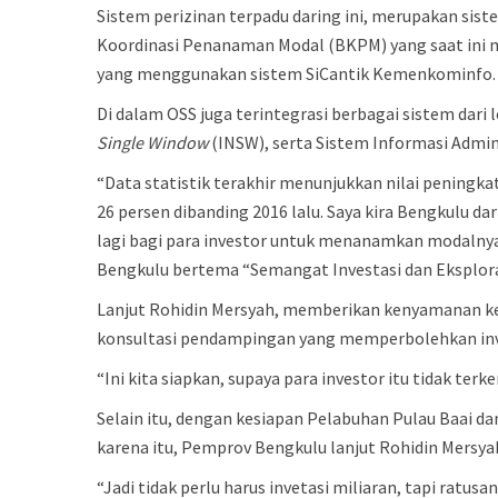
Sistem perizinan terpadu daring ini, merupakan sis
Koordinasi Penanaman Modal (BKPM) yang saat ini m
yang menggunakan sistem SiCantik Kemenkominfo.
Di dalam OSS juga terintegrasi berbagai sistem d
Single Window
(INSW), serta Sistem Informasi Admi
“Data statistik terakhir menunjukkan nilai peningka
26 persen dibanding 2016 lalu. Saya kira Bengkulu dar
lagi bagi para investor untuk menanamkan modalny
Bengkulu bertema “Semangat Investasi dan Eksplora
Lanjut Rohidin Mersyah, memberikan kenyamanan ke
konsultasi pendampingan yang memperbolehkan inv
“Ini kita siapkan, supaya para investor itu tidak te
Selain itu, dengan kesiapan Pelabuhan Pulau Baai d
karena itu, Pemprov Bengkulu lanjut Rohidin Mersy
“Jadi tidak perlu harus invetasi miliaran, tapi ratu