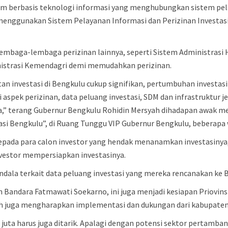
tem berbasis teknologi informasi yang menghubungkan sistem pel
enggunakan Sistem Pelayanan Informasi dan Perizinan Investasi
ari lembaga-lembaga perizinan lainnya, seperti Sistem Adminis
nistrasi Kemendagri demi memudahkan perizinan.
tan investasi di Bengkulu cukup signifikan, pertumbuhan investas
i aspek perizinan, data peluang investasi, SDM dan infrastruktur j
a,” terang Gubernur Bengkulu Rohidin Mersyah dihadapan awak m
si Bengkulu”, di Ruang Tunggu VIP Gubernur Bengkulu, beberapa w
pada para calon investor yang hendak menanamkan investasinya
estor mempersiapkan investasinya.
rkendala terkait data peluang investasi yang mereka rencanakan ke
an Bandara Fatmawati Soekarno, ini juga menjadi kesiapan Priovin
ah juga mengharapkan implementasi dan dukungan dari kabupaten
san juta harus juga ditarik. Apalagi dengan potensi sektor perta