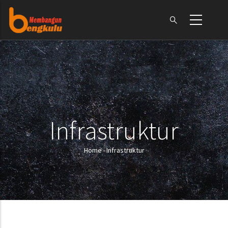
Skip
to
main
content
Infrastruktur
Home
-
Infrastruktur
Breadcrumb