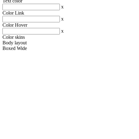
Text color
x
Color Link
x
Color Hover
x
Color skins
Body layout
Boxed
Wide