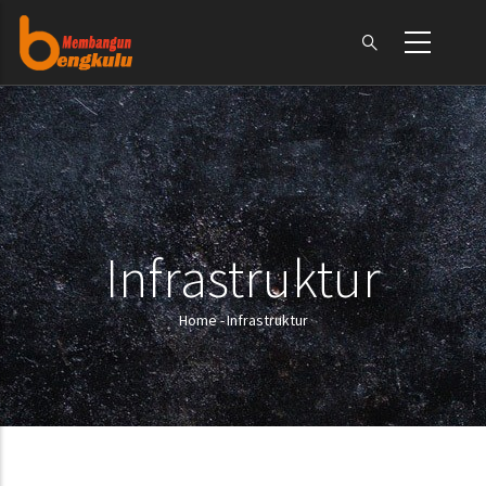
Skip
to
main
content
Infrastruktur
Home
-
Infrastruktur
Breadcrumb