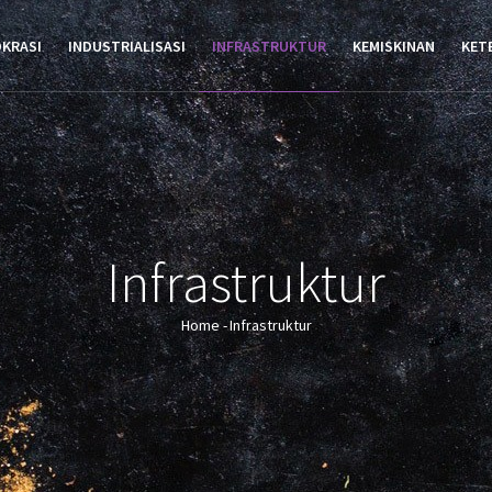
TION
OKRASI
INDUSTRIALISASI
INFRASTRUKTUR
KEMISKINAN
KET
Infrastruktur
Home
-
Infrastruktur
Breadcrumb